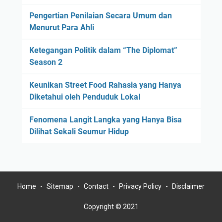
Pengertian Penilaian Secara Umum dan
Menurut Para Ahli
Ketegangan Politik dalam “The Diplomat”
Season 2
Keunikan Street Food Rahasia yang Hanya
Diketahui oleh Penduduk Lokal
Fenomena Langit Langka yang Hanya Bisa
Dilihat Sekali Seumur Hidup
Home
Sitemap
Contact
Privacy Policy
Disclaimer
Copyright © 2021